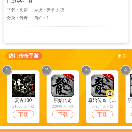
游戏详情
兄弟绝对不容错过！
下载：免费
系统：安卓 系统
分类：传奇
简介：1
热门传奇手游
+更多
1
2
3
4
复古180
原始传奇
原始传奇【饭团端】
21003 人下载
22949 人下载
37934 人下载
下载
下载
下载