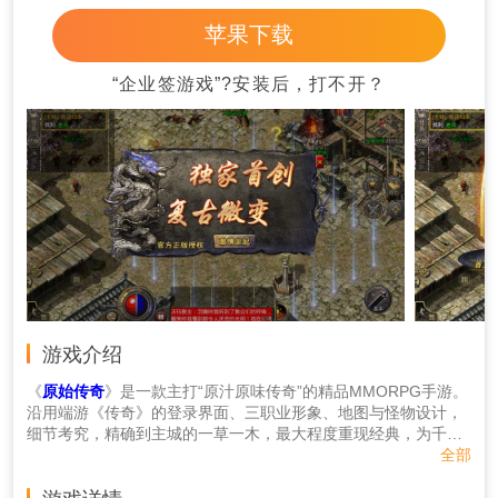
苹果下载
“企业签游戏”?安装后，打不开？
游戏介绍
《
原始传奇
》是一款主打“原汁原味传奇”的精品MMORPG手游。
沿用端游《传奇》的登录界面、三职业形象、地图与怪物设计，
细节考究，精确到主城的一草一木，最大程度重现经典，为千万
玩家打造真正“热血传奇”。在玩法设计方面，以“升级、爆装、攻
全部
沙”三大传奇经典玩法为核心，集合了怪物攻城、多人团战、拍卖
商行、矿洞挖宝、法阵护体等多种精彩玩法。喜欢复古风传奇的