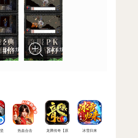
[pics:title]
[pics:title]
坚
热血合击
龙腾传奇【原
冰雪归来
···